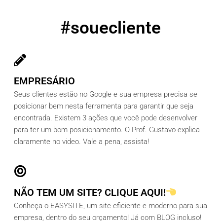
#souecliente
EMPRESÁRIO
Seus clientes estão no Google e sua empresa precisa se
posicionar bem nesta ferramenta para garantir que seja
Olá, insira seus dados para continuar.
encontrada. Existem 3 ações que você pode desenvolver
para ter um bom posicionamento. O Prof. Gustavo explica
claramente no video. Vale a pena, assista!
Nome
Número de celular
NÃO TEM UM SITE? CLIQUE AQUI!
Conheça o EASYSITE, um site eficiente e moderno para sua
empresa, dentro do seu orçamento! Já com BLOG incluso!