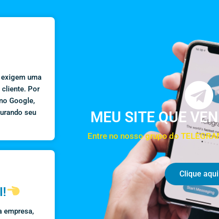
s exigem uma
 cliente. Por
 no Google,
curando seu
MEU SITE QUE VE
Entre no nosso grupo do TELEGRAM
Clique aqui
I!
a empresa,