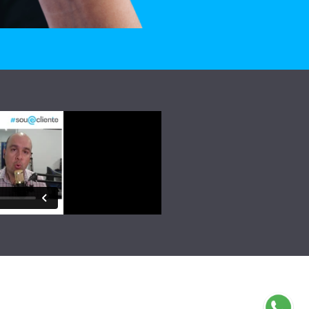
Olá, insira seus dados para continuar.
Nome
Número de celular
Desenvolvido por
eCliente Tecnologia