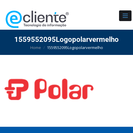
TO
1559552095Logopolarvermelho
Home
1559552095Logopolarvermelho