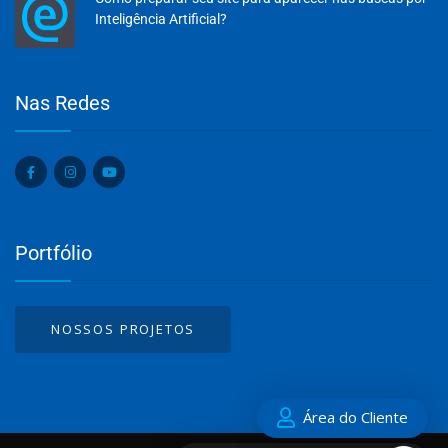
Inteligência Artificial?
Olá, insira seus dados para continuar.
Nas Redes
Nome
Portfólio
Número de celular
NOSSOS PROJETOS
Desenvolvido por
eCliente
Tecnologia
Área do Cliente