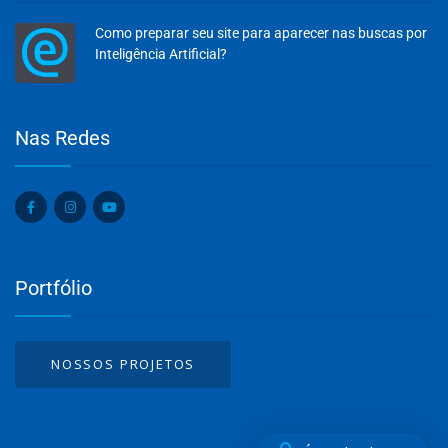
Como preparar seu site para aparecer nas buscas por
Inteligência Artificial?
Olá, insira seus dados para continuar.
Nas Redes
Nome
Portfólio
Número de celular
NOSSOS PROJETOS
Desenvolvido por
eCliente
Tecnologia