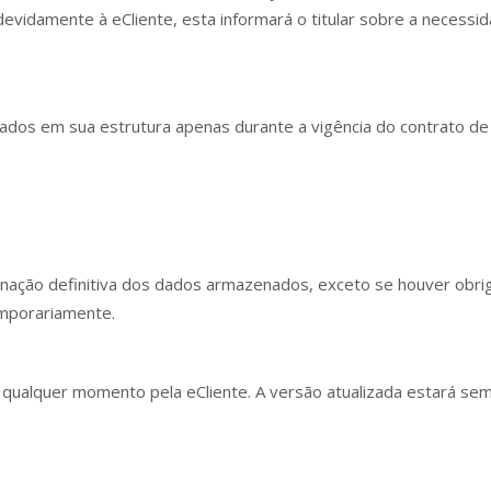
indevidamente à eCliente, esta informará o titular sobre a neces
ados em sua estrutura apenas durante a vigência do contrato d
minação definitiva dos dados armazenados, exceto se houver obrig
mporariamente.
a qualquer momento pela eCliente. A versão atualizada estará semp