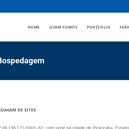
HOME
QUEM SOMOS
PORTFÓLIO
SER
e Hospedagem
EDAGEM DE SITES
 nº 08.196.121/0001-62, com sede na cidade de Piracicaba, Estado