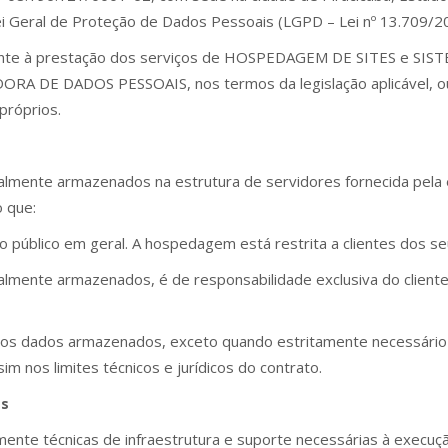
i Geral de Proteção de Dados Pessoais (LGPD – Lei nº 13.709/2
vamente à prestação dos serviços de HOSPEDAGEM DE SITES e SIS
RA DE DADOS PESSOAIS, nos termos da legislação aplicável, ou 
próprios.
almente armazenados na estrutura de servidores fornecida pela eC
 que:
 público em geral. A hospedagem está restrita a clientes dos se
almente armazenados, é de responsabilidade exclusiva do cliente
isa os dados armazenados, exceto quando estritamente necessário 
sim nos limites técnicos e jurídicos do contrato.
os
itamente técnicas de infraestrutura e suporte necessárias à exec