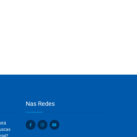
Nas Redes
Olá, insira seus dados para continuar.
está
Nome
buscas
cial?