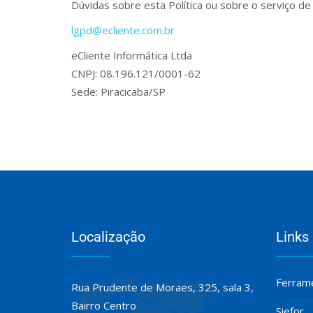
Dúvidas sobre esta Política ou sobre o serviço
lgpd@ecliente.com.br
eCliente Informática Ltda
CNPJ: 08.196.121/0001-62
Sede: Piracicaba/SP
Localização
Links
Ferrame
Rua Prudente de Moraes, 325, sala 3,
Bairro Centro
Siefor