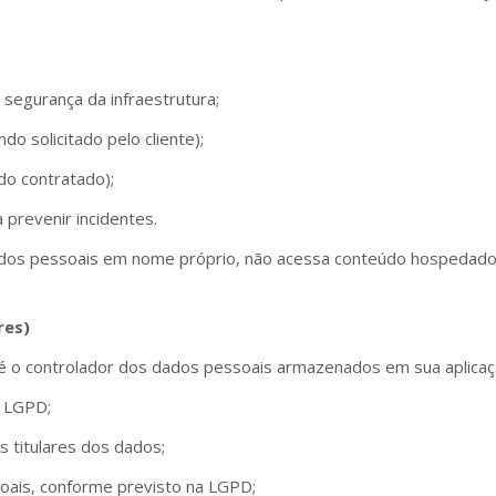
 segurança da infraestrutura;
do solicitado pelo cliente);
o contratado);
 prevenir incidentes.
ados pessoais em nome próprio, não acessa conteúdo hospedado p
res)
é o controlador dos dados pessoais armazenados em sua aplicaçã
a LGPD;
s titulares dos dados;
soais, conforme previsto na LGPD;