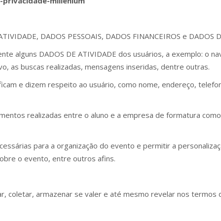
e-privacidade-millenium
DE ATIVIDADE, DADOS PESSOAIS, DADOS FINANCEIROS e DADOS 
nte alguns DADOS DE ATIVIDADE dos usuários, a exemplo: o nav
vo, as buscas realizadas, mensagens inseridas, dentre outras.
ficam e dizem respeito ao usuário, como nome, endereço, telefo
amentos realizadas entre o aluno e a empresa de formatura com
ssárias para a organização do evento e permitir a personalizaç
obre o evento, entre outros afins.
, coletar, armazenar se valer e até mesmo revelar nos termos de