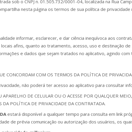
strada sob o CNPJ n. 01.505.732/0001-04, localizada na Rua Camp
ompartilha nesta página os termos de sua política de privacidade n
alidade informar, esclarecer, e dar ciência inequívoca aos contra
 locais afins, quanto ao tratamento, acesso, uso e destinação d
formações e dados que sejam tratados no aplicativo, agindo com t
UE CONCORDAM COM OS TERMOS DA POLÍTICA DE PRIVACIDA
vacidade, não poderá ter acesso ao aplicativo para consultar inf
SEU APARELHO DE CELULAR OU O ACESSE POR QUALQUER ME
 DA POLÍTICA DE PRIVACIDADE DA CONTRATADA.
ADA
estará disponível a qualquer tempo para consulta em link pró
ade de prévia comunicação ou autorização dos usuários, os quais