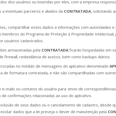
dados dos usuários ou inseridas por eles, com a empresa respons
s a eventuais parceiros e aliados da
CONTRATADA
, solicitando
ões, compartilhar estes dados e informações com autoridades e 
 e a membros do Programa de Proteção à Propriedade Intelectual
por usuários cadastrados.
ações armazenadas pela
CONTRATADA
ficarão hospedadas em se
e firewall, redundância de acesso, bem como backups diários.
trocadas no módulo de mensagens do aplicativo denominado
AP
 de formatura contratada, e não são compartilhadas com outrem
e e-mails ou contatos do usuário para: envio de correspondências
o de confirmações relacionadas ao uso do aplicativo.
 exclusão de seus dados ou o cancelamento de cadastro, desde 
 excluir dados que a lei preveja o dever de manutenção pela
CON