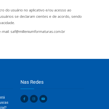
ro do usuário no aplicativo e/ou acesso ao
suários se declaram cientes e de acordo, sendo
vacidade.
 e-mail: saf@milleniumformaturas.com.br
Nas Redes
Olá, insira seus dados para continuar.
está
Nome
buscas
cial?