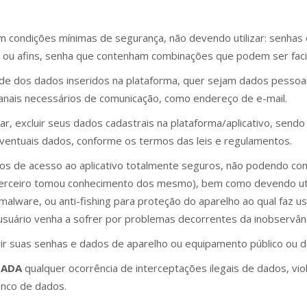
m condições mínimas de segurança, não devendo utilizar: senha
s ou afins, senha que contenham combinações que podem ser facil
ade dos dados inseridos na plataforma, quer sejam dados pessoai
canais necessários de comunicação, como endereço de e-mail.
ar, excluir seus dados cadastrais na plataforma/aplicativo, send
 eventuais dados, conforme os termos das leis e regulamentos.
os de acesso ao aplicativo totalmente seguros, não podendo comp
terceiro tomou conhecimento dos mesmo), bem como devendo utili
malware, ou anti-fishing para proteção do aparelho ao qual faz u
 usuário venha a sofrer por problemas decorrentes da inobservân
rir suas senhas e dados de aparelho ou equipamento público ou d
TADA
qualquer ocorrência de interceptações ilegais de dados, vi
anco de dados.