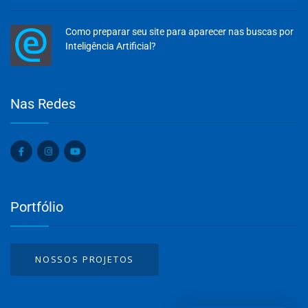
Como preparar seu site para aparecer nas buscas por
Inteligência Artificial?
Olá, insira seus dados para continuar.
Nas Redes
Nome
Portfólio
Número de celular
NOSSOS PROJETOS
Desenvolvido por
eCliente
Tecnologia