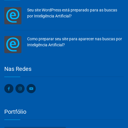
Seu site WordPress está preparado para as buscas
por Inteligência Artificial?
Como preparar seu site para aparecer nas buscas por
Inteligência Artificial?
Olá, insira seus dados para continuar.
Nas Redes
Nome
Portfólio
Número de celular