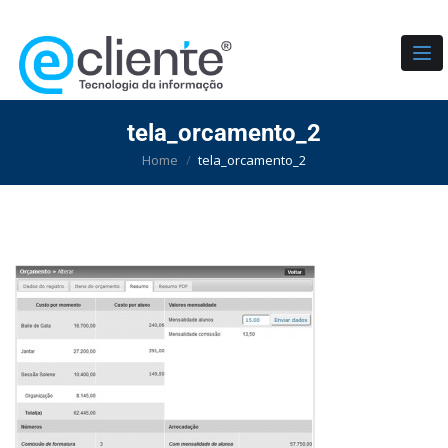
TO
tela_orcamento_2
Home
tela_orcamento_2