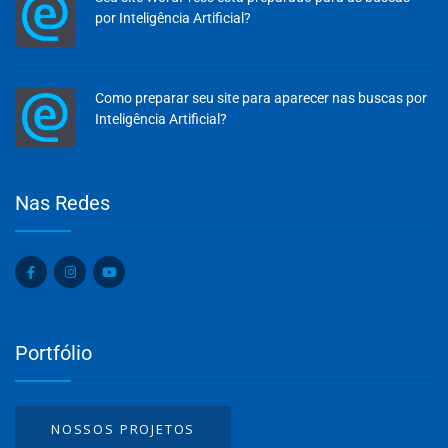
por Inteligência Artificial?
Como preparar seu site para aparecer nas buscas por
Inteligência Artificial?
Olá, insira seus dados para continuar.
Nas Redes
Nome
Portfólio
Número de celular
NOSSOS PROJETOS