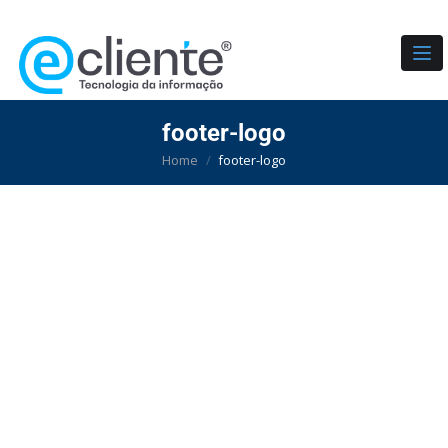
TO
footer-logo
Home
footer-logo