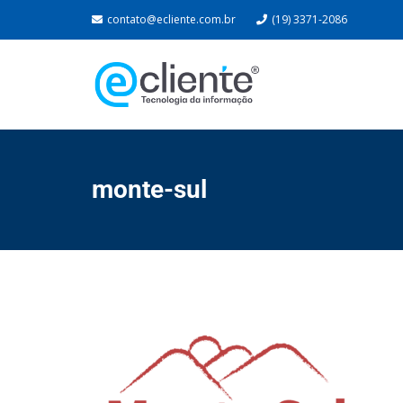
contato@ecliente.com.br
(19) 3371-2086
monte-sul