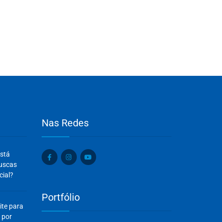
Nas Redes
Olá, insira seus dados para continuar.
está
Nome
buscas
cial?
Portfólio
Número de celular
ite para
 por