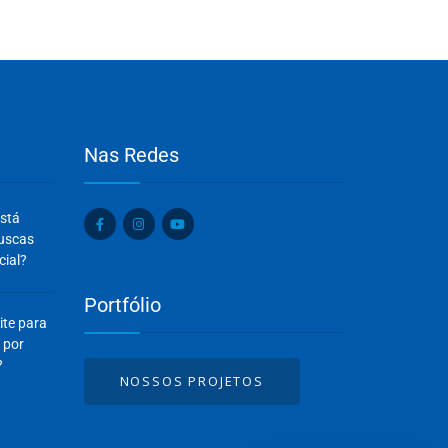
Nas Redes
Olá, insira seus dados para continuar.
está
Nome
buscas
cial?
Portfólio
Número de celular
ite para
 por
?
NOSSOS PROJETOS
Desenvolvido por
eCliente