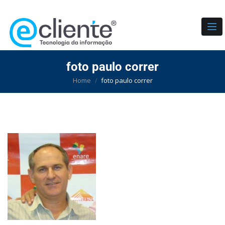
TO
foto paulo correr
Home
foto paulo correr