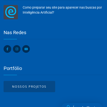
Como preparar seu site para aparecer nas buscas por
Inteligência Artificial?
Olá, insira seus dados para continuar.
Nas Redes
Nome
Portfólio
Número de celular
NOSSOS PROJETOS
Desenvolvido por
eCliente
Tecnologia