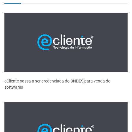
eCliente passa a ser credenciada do BNDES para venda de
softwares