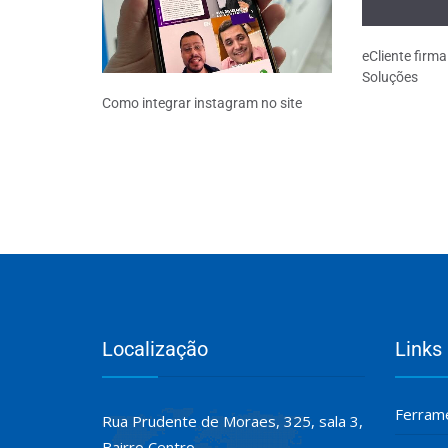
eCliente firm
Soluções
Como integrar instagram no site
Localização
Links
Ferrame
Rua Prudente de Moraes, 325, sala 3,
Bairro Centro