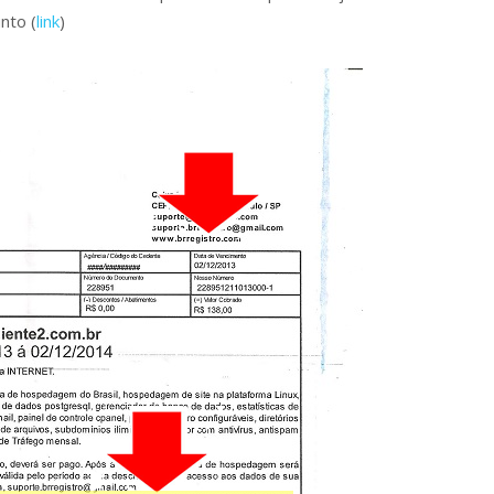
nto (
link
)