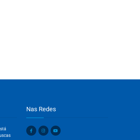
Nas Redes
Olá, insira seus dados para continuar.
está
Nome
buscas