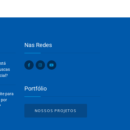
Nas Redes
Olá, insira seus dados para continuar.
está
Nome
buscas
cial?
Portfólio
Número de celular
ite para
 por
?
NOSSOS PROJETOS
Desenvolvido por
eCliente