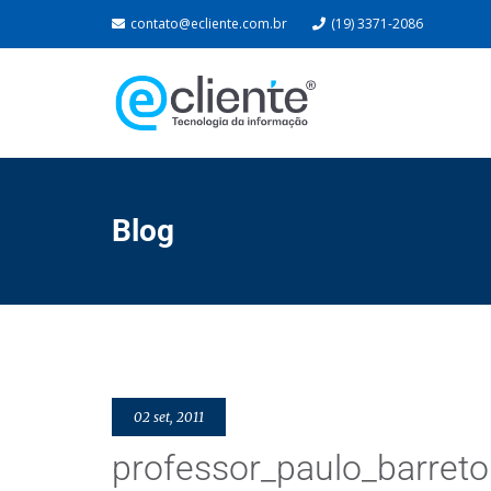
contato@ecliente.com.br
(19) 3371-2086
Blog
02 set, 2011
professor_paulo_barreto