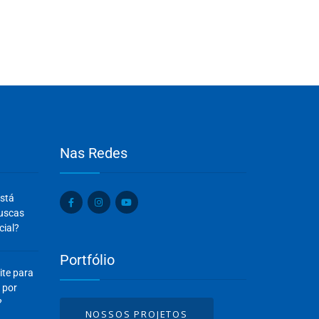
Nas Redes
Olá, insira seus dados para continuar.
está
Nome
buscas
cial?
Portfólio
Número de celular
ite para
 por
?
NOSSOS PROJETOS