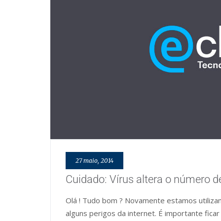
27 maio, 2014
Cuidado: Vírus altera o número d
Olá ! Tudo bom ? Novamente estamos utilizan
alguns perigos da internet. É importante ficar