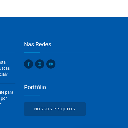
Nas Redes
Olá, insira seus dados para continuar.
está
Nome
buscas
cial?
Portfólio
Número de celular
ite para
 por
?
NOSSOS PROJETOS
Desenvolvido por
eCliente