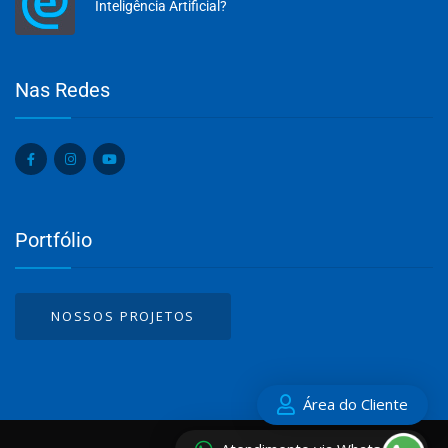
Inteligência Artificial?
Olá, insira seus dados para continuar.
Nas Redes
Nome
Portfólio
Número de celular
NOSSOS PROJETOS
Desenvolvido por
eCliente
Tecnologia
Área do Cliente