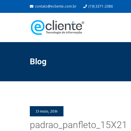
contato@ecliente.com.br
(19) 3371-2086
Blog
13 maio, 2014
padrao_panfleto_15X21