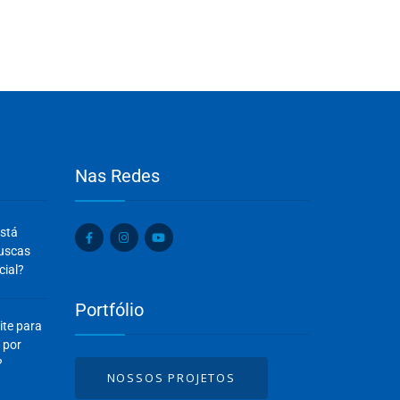
Nas Redes
Olá, insira seus dados para continuar.
está
Nome
buscas
cial?
Portfólio
Número de celular
ite para
 por
?
NOSSOS PROJETOS