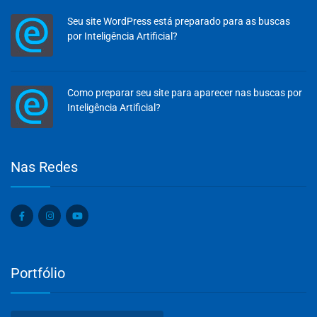
Seu site WordPress está preparado para as buscas
por Inteligência Artificial?
Como preparar seu site para aparecer nas buscas por
Inteligência Artificial?
Olá, insira seus dados para continuar.
Nas Redes
Nome
Número de celular
Portfólio